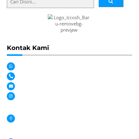
Top
Kontak Kami
WhatsApp : 0851-8314-5073
Telepon : 021-22978466
Email : lskk3iccosh2000@gmail.com
Instagram : @lskk3iccosh
Jl. Siaga II No.21A, RT.2/RW.5, Pejaten Bar., Ps. Minggu, Kota
Jakarta Selatan, Daerah Khusus Ibukota Jakarta 12510