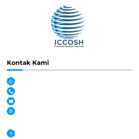
Kontak Kami
WhatsApp : 0851-8314-5073
Telepon : 021-22978466
Email : lskk3iccosh2000@gmail.com
Instagram : @lskk3iccosh
Jl. Siaga II No.21A, RT.2/RW.5, Pejaten Bar., Ps. Minggu, Kota
Jakarta Selatan, Daerah Khusus Ibukota Jakarta 12510